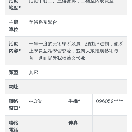
活動
活動中心二、三樓藝廊，二樓室內展覽室
地點*
主辦
美術系系學會
單位
活動
一年一度的美術學系系展，經由評選制，使系
內容*
上學員互相學習交流，並向大眾推廣藝術教
育，進而提升我校藝文形象。
類型
其它
網址
聯絡
林O伶
手機*
096059****
窗口*
聯絡
傳真
電話