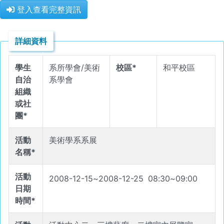
登入查看完整資訊
詳細資料
學生
系所學會/美術
校區*
和平校區
自治
系學會
組織
或社
團*
活動
美術學系系展
名稱*
活動
2008-12-15
~
2008-12-25
08
:
30
~
09
:
00
日期
時間*