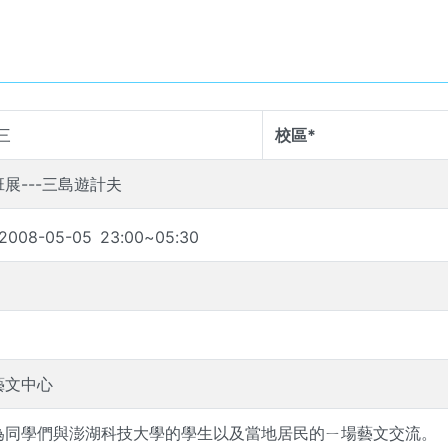
美三
校區*
展---三島遊計夫
2008-05-05
23
:
00
~
05
:
30
藝文中心
為同學們與澎湖科技大學的學生以及當地居民的ㄧ場藝文交流。