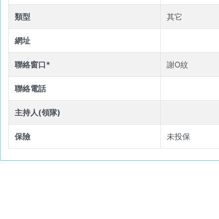
類型
其它
網址
聯絡窗口*
謝O紋
聯絡電話
主持人(領隊)
保險
未投保