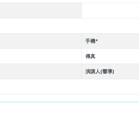
手機*
傳真
演講人(響導)