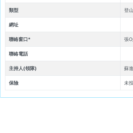
類型
登
網址
聯絡窗口*
張O
聯絡電話
主持人(領隊)
蘇
保險
未