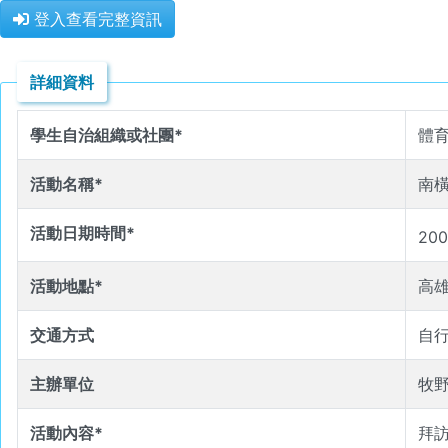
登入查看完整資訊
詳細資料
學生自治組織或社團*
體
活動名稱*
南
活動日期時間*
200
活動地點*
高
交通方式
自
主辦單位
牧
活動內容*
拜訪