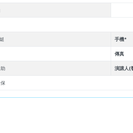
山
娗
手機*
傳真
進助
演講人(
投保