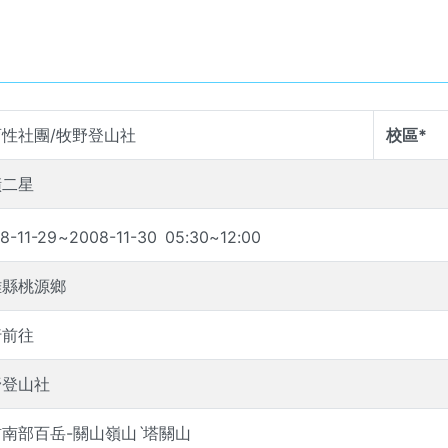
育性社團/牧野登山社
校區*
橫二星
8-11-29
~
2008-11-30
05
:
30
~
12
:
00
雄縣桃源鄉
行前往
野登山社
南部百岳-關山嶺山ˋ塔關山