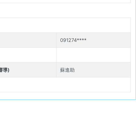
091274****
響導)
蘇進助