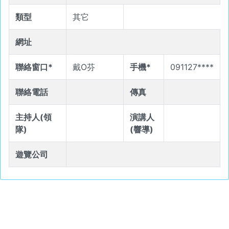
類型
其它
網址
聯絡窗口*
戴O芬
手機*
091127****
聯絡電話
傳真
主持人(領
演講人
隊)
(響導)
遊覽公司