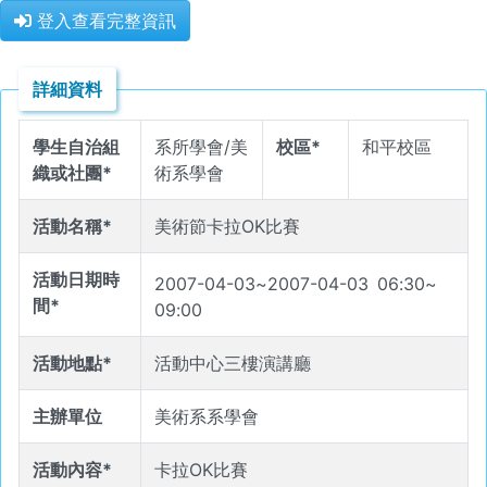
登入查看完整資訊
詳細資料
學生自治組
系所學會/美
校區*
和平校區
織或社團*
術系學會
活動名稱*
美術節卡拉OK比賽
活動日期時
2007-04-03
~
2007-04-03
06
:
30
~
間*
09
:
00
活動地點*
活動中心三樓演講廳
主辦單位
美術系系學會
活動內容*
卡拉OK比賽