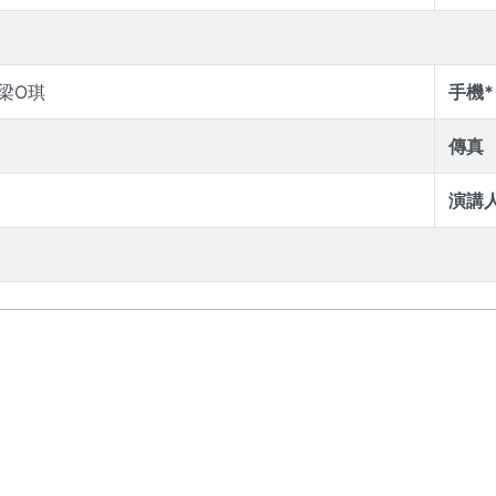
梁O琪
手機*
傳真
演講人