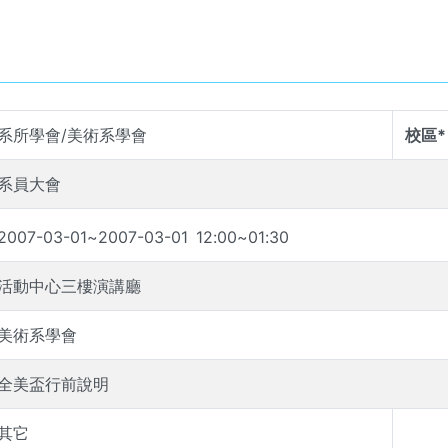
系所學會/美術系學會
校區*
系員大會
2007-03-01
~
2007-03-01
12
:
00
~
01
:
30
活動中心三樓演講廳
美術系學會
全美盃行前說明
其它