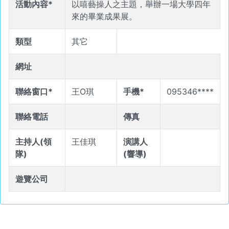
活動內容*
以嘻藝操人之主題，舉辦一場大學四年
來的畢業成果展。
類型
其它
網址
聯絡窗口*
王O琪
手機*
095346****
聯絡電話
傳真
主持人(領
王佳琪
演講人
隊)
(響導)
遊覽公司