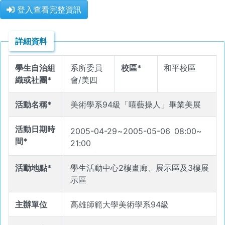
登入查看完整資訊
詳細資料
學生自治組
系所委員
校區*
和平校區
織或社團*
會/美四
活動名稱*
美術學系94級「嘻藝操人」畢業美展
活動日期時
2005-04-29
~
2005-05-06
08
:
00
~
間*
21
:
00
活動地點*
學生活動中心2樓畫廊、展示區及3樓展
示區
主辦單位
高雄師範大學美術學系94級