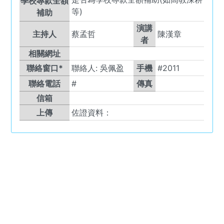
學校專款全額
等)
補助
演講
主持人
蔡孟哲
陳漢章
者
相關網址
聯絡窗口*
聯絡人:
吳佩盈
手機
#2011
聯絡電話
#
傳真
信箱
上傳
佐證資料：