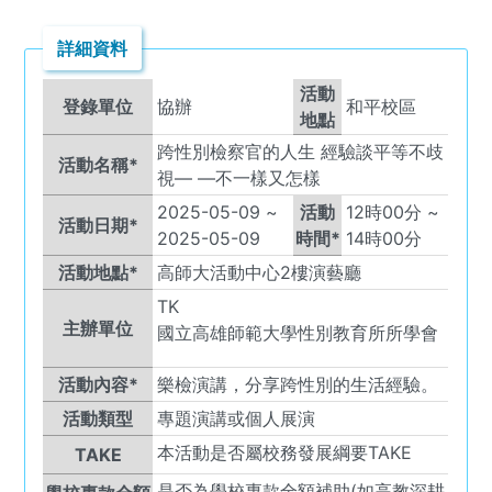
詳細資料
活動
登錄單位
協辦
和平校區
地點
跨性別檢察官的人生 經驗談平等不歧
活動名稱*
視— —不一樣又怎樣
2025-05-09
~
活動
12
時
00
分 ~
活動日期*
2025-05-09
時間*
14
時
00
分
活動地點*
高師大活動中心2樓演藝廳
TK
主辦單位
國立高雄師範大學性別教育所所學會
活動內容*
樂檢演講，分享跨性別的生活經驗。
活動類型
專題演講或個人展演
本活動是否屬校務發展綱要TAKE
TAKE
是否為學校專款全額補助(如高教深耕