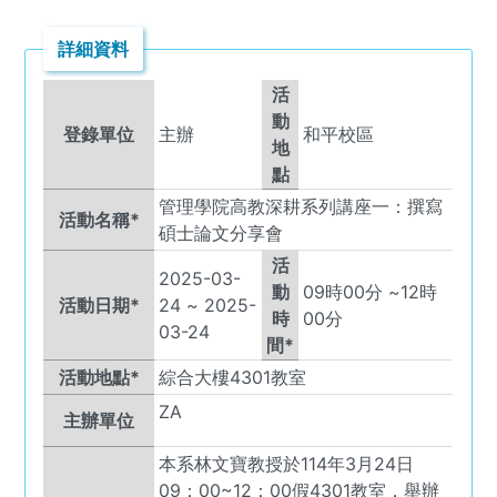
詳細資料
活
動
登錄單位
主辦
和平校區
地
點
管理學院高教深耕系列講座一：撰寫
活動名稱*
碩士論文分享會
活
2025-03-
動
09
時
00
分 ~
12
時
活動日期*
24
~
2025-
時
00
分
03-24
間*
活動地點*
綜合大樓4301教室
ZA
主辦單位
本系林文寶教授於114年3月24日
09：00~12：00假4301教室，舉辦