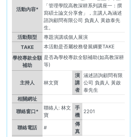
「管理學院高教深耕系列講座一：撰
活動內容*
寫碩士論文分享會」，主講人為涵述
諮詢顧問有限公司 負責人 黃啟泰先
生。
活動類型
專題演講或個人展演
本活動是否屬校務發展綱要TAKE
TAKE
是否為學校專款全額補助(如高教深耕
學校專款全額
等)
補助
演
涵述諮詢顧問有限
主持人
林文寶
講
公司 負責人 黃啟
者
泰先生
相關網址
聯絡人:
林文
手
聯絡窗口*
2201
寶
機
傳
聯絡電話
#
真