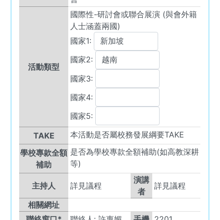
國際性-研討會或聯合展演 (與會外籍
人士涵蓋兩國)
國家1:
國家2:
活動類型
國家3:
國家4:
國家5:
本活動是否屬校務發展綱要TAKE
TAKE
是否為學校專款全額補助(如高教深耕
學校專款全額
等)
補助
演講
主持人
詳見議程
詳見議程
者
相關網址
聯絡窗口*
聯絡人:
許惠媚
手機
2201