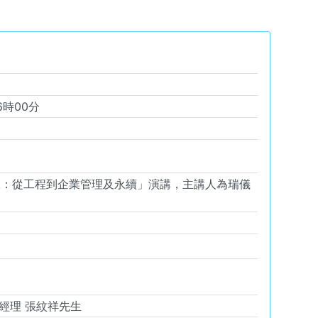
6
時
00
分
講座二：從工程到企業管理及永續」演講，主講人為瑞儀
經理 張紋祥先生