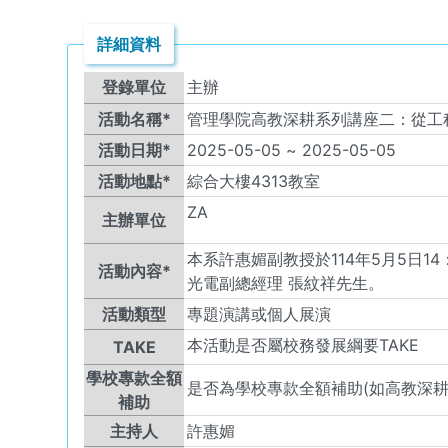
詳細資料
登錄單位
主辦
活動名稱*
管理學院高教深耕系列講座二：從工
活動日期*
2025-05-05
~
2025-05-05
活動地點*
綜合大樓4313教室
ZA
主辦單位
本系許惠媚副教授於114年5月5日1
活動內容*
光電副總經理 張紋祥先生。
活動類型
專題演講或個人展演
本活動是否屬校務發展綱要TAKE
TAKE
學校專款全額
是否為學校專款全額補助(如高教深耕
補助
主持人
許惠媚