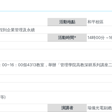
活動地點
和平校區
程到企業管理及永續
活動時間*
14
時
00
分 ~
1
4：00~16：00假4313教室，舉辦「管理學院高教深耕系列
等)
演講者
瑞儀光電副總