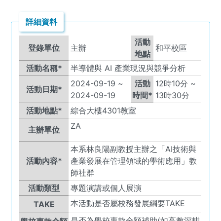
詳細資料
活動
登錄單位
主辦
和平校區
地點
活動名稱*
半導體與 AI 產業現況與競爭分析
2024-09-19
~
活動
12
時
10
分 ~
活動日期*
2024-09-19
時間*
13
時
30
分
活動地點*
綜合大樓4301教室
ZA
主辦單位
本系林良陽副教授主辦之「AI技術與
活動內容*
產業發展在管理領域的學術應用」教
師社群
活動類型
專題演講或個人展演
本活動是否屬校務發展綱要TAKE
TAKE
是否為學校專款全額補助(如高教深耕