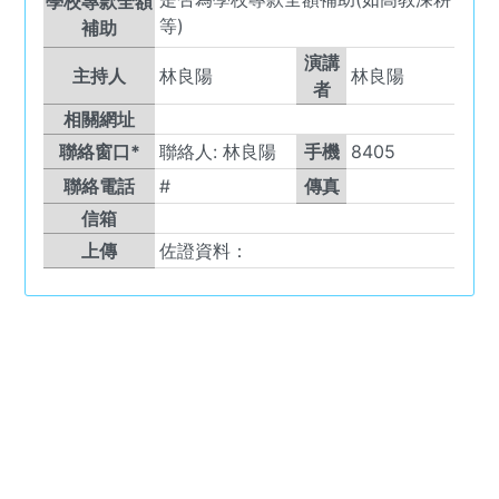
學校專款全額
等)
補助
演講
主持人
林良陽
林良陽
者
相關網址
聯絡窗口*
聯絡人:
林良陽
手機
8405
聯絡電話
#
傳真
信箱
上傳
佐證資料：