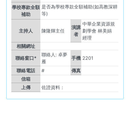
是否為學校專款全額補助(如高教深耕
學校專款全額
等)
補助
中華企業資源規
演講
主持人
陳隆輝主任
劃學會 林美娟
者
經理
相關網址
聯絡人:
卓夢
聯絡窗口*
手機
2201
雁
聯絡電話
#
傳真
信箱
上傳
佐證資料：