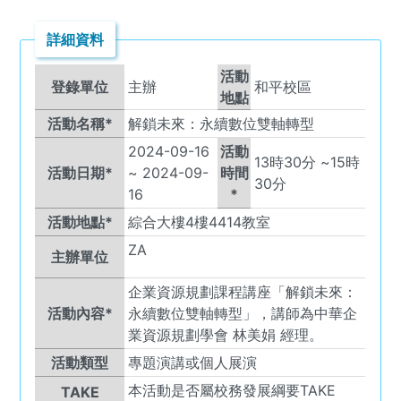
詳細資料
活動
登錄單位
主辦
和平校區
地點
活動名稱*
解鎖未來：永續數位雙軸轉型
2024-09-16
活動
13
時
30
分 ~
15
時
活動日期*
~
2024-09-
時間
30
分
16
*
活動地點*
綜合大樓4樓4414教室
ZA
主辦單位
企業資源規劃課程講座「解鎖未來：
活動內容*
永續數位雙軸轉型」，講師為中華企
業資源規劃學會 林美娟 經理。
活動類型
專題演講或個人展演
本活動是否屬校務發展綱要TAKE
TAKE