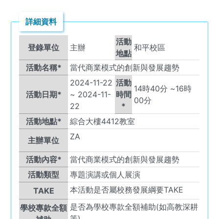
詳細資料
活動
登錄單位
主辦
和平校區
地點
活動名稱*
當代商業模式的創新與發展趨勢
2024-11-22
活動
14
時
40
分 ~
16
時
活動日期*
~
2024-11-
時間
00
分
22
*
活動地點*
綜合大樓4412教室
ZA
主辦單位
活動內容*
當代商業模式的創新與發展趨勢
活動類型
專題演講或個人展演
本活動是否屬校務發展綱要TAKE
TAKE
是否為學校專款全額補助(如高教深耕
學校專款全額
等)