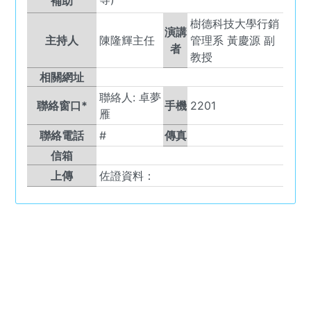
補助
樹德科技大學行銷
演講
主持人
陳隆輝主任
管理系 黃慶源 副
者
教授
相關網址
聯絡人:
卓夢
聯絡窗口*
手機
2201
雁
聯絡電話
#
傳真
信箱
上傳
佐證資料：