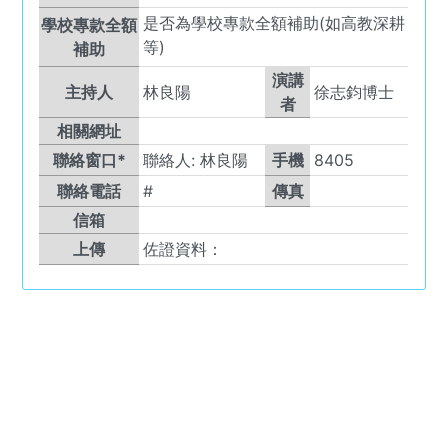
是否為學校專款全額補助(如高教深耕
學校專款全額
等)
補助
演講
主持人
林良陽
徐志鈞博士
者
相關網址
聯絡窗口*
聯絡人:
林良陽
手機
8405
聯絡電話
#
傳真
信箱
上傳
佐證資料：