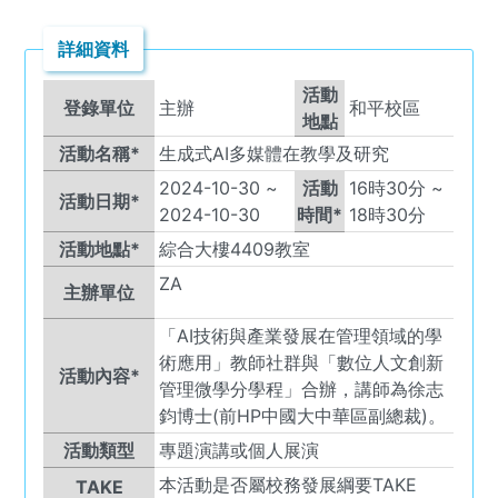
詳細資料
活動
登錄單位
主辦
和平校區
地點
活動名稱*
生成式AI多媒體在教學及研究
2024-10-30
~
活動
16
時
30
分 ~
活動日期*
2024-10-30
時間*
18
時
30
分
活動地點*
綜合大樓4409教室
ZA
主辦單位
「AI技術與產業發展在管理領域的學
術應用」教師社群與「數位人文創新
活動內容*
管理微學分學程」合辦，講師為徐志
鈞博士(前HP中國大中華區副總裁)。
活動類型
專題演講或個人展演
本活動是否屬校務發展綱要TAKE
TAKE