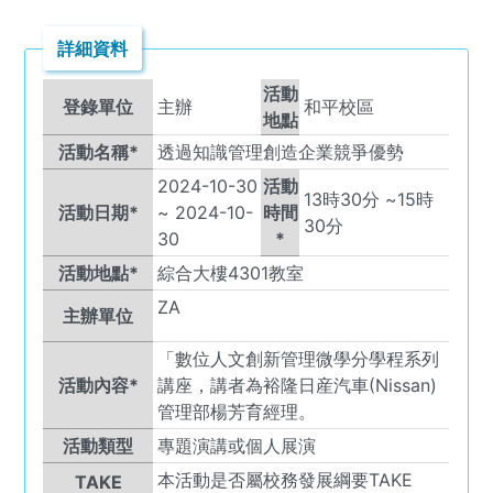
詳細資料
活動
登錄單位
主辦
和平校區
地點
活動名稱*
透過知識管理創造企業競爭優勢
2024-10-30
活動
13
時
30
分 ~
15
時
活動日期*
~
2024-10-
時間
30
分
30
*
活動地點*
綜合大樓4301教室
ZA
主辦單位
「數位人文創新管理微學分學程系列
活動內容*
講座，講者為裕隆日産汽車(Nissan)
管理部楊芳育經理。
活動類型
專題演講或個人展演
本活動是否屬校務發展綱要TAKE
TAKE