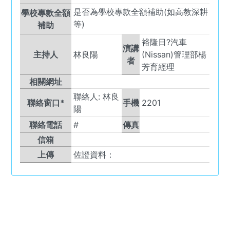
是否為學校專款全額補助(如高教深耕
學校專款全額
等)
補助
裕隆日?汽車
演講
主持人
林良陽
(Nissan)管理部楊
者
芳育經理
相關網址
聯絡人:
林良
聯絡窗口*
手機
2201
陽
聯絡電話
#
傳真
信箱
上傳
佐證資料：