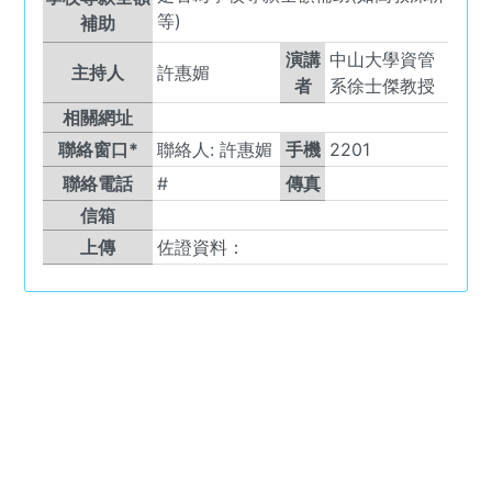
等)
補助
演講
中山大學資管
主持人
許惠媚
者
系徐士傑教授
相關網址
聯絡窗口*
聯絡人:
許惠媚
手機
2201
聯絡電話
#
傳真
信箱
上傳
佐證資料：