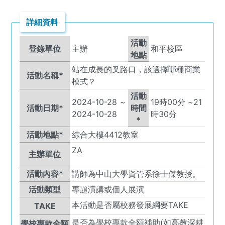
詳細資料
活動
登錄單位
主辦
和平校區
地點
站在成長的叉路口，該選擇哪種商業
活動名稱*
模式？
活動
2024-10-28
~
19
時
00
分 ~
21
活動日期*
時間
2024-10-28
時
30
分
*
活動地點*
綜合大樓4412教室
ZA
主辦單位
活動內容*
講師為中山大學資管系徐士傑教授。
活動類型
專題演講或個人展演
本活動是否屬校務發展綱要TAKE
TAKE
是否為學校專款全額補助(如高教深耕
學校專款全額