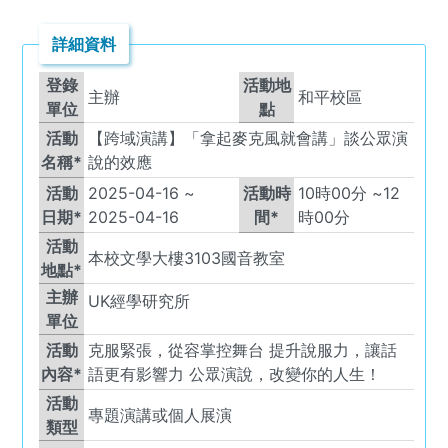
詳細資料
登錄
活動地
主辦
和平校區
單位
點
活動
【跨域演講】「拿起麥克風就會講」談公眾演
名稱*
說的效應
活動
2025-04-16
~
活動時
10
時
00
分 ~
12
日期*
2025-04-16
間*
時
00
分
活動
本校文學大樓3103國音教室
地點*
主辦
UK
經學研究所
單位
活動
克服緊張，從容掌控舞台 提升說服力，讓話
內容*
語更有影響力 公眾演說，改變你的人生！
活動
專題演講或個人展演
類型