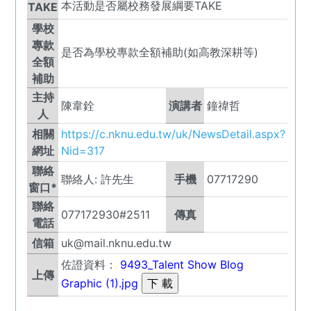
本活動是否屬校務發展綱要TAKE
TAKE
學校
專款
是否為學校專款全額補助(如高教深耕等)
全額
補助
主持
陳韋銓
演講者
鐘禕哲
人
相關
https://c.nknu.edu.tw/uk/NewsDetail.aspx?
網址
Nid=317
聯絡
聯絡人:
許先生
手機
07717290
窗口*
聯絡
077172930#2511
傳真
電話
信箱
uk@mail.nknu.edu.tw
佐證資料：
9493_Talent Show Blog
上傳
Graphic (1).jpg