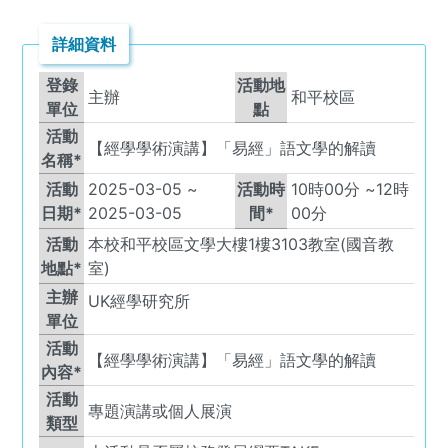
詳細資料
登錄
活動地
主辦
和平校區
單位
點
活動
【經學學術演講】「易經」語文學的解讀
名稱*
活動
2025-03-05
~
活動時
10
時
00
分 ~
12
時
日期*
2025-03-05
間*
00
分
活動
本校和平校區文學大樓1樓3103教室(國音教
地點*
室)
主辦
UK
經學研究所
單位
活動
【經學學術演講】「易經」語文學的解讀
內容*
活動
專題演講或個人展演
類型