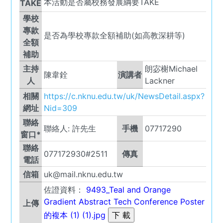
本活動是否屬校務發展綱要TAKE
TAKE
學校
專款
是否為學校專款全額補助(如高教深耕等)
全額
補助
主持
朗宓榭Michael
陳韋銓
演講者
人
Lackner
相關
https://c.nknu.edu.tw/uk/NewsDetail.aspx?
網址
Nid=309
聯絡
聯絡人:
許先生
手機
07717290
窗口*
聯絡
077172930#2511
傳真
電話
信箱
uk@mail.nknu.edu.tw
佐證資料：
9493_Teal and Orange
Gradient Abstract Tech Conference Poster
上傳
的複本 (1) (1).jpg