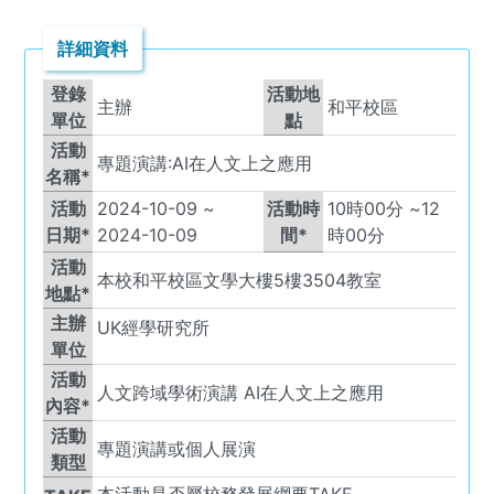
詳細資料
登錄
活動地
主辦
和平校區
單位
點
活動
專題演講:AI在人文上之應用
名稱*
活動
2024-10-09
~
活動時
10
時
00
分 ~
12
日期*
2024-10-09
間*
時
00
分
活動
本校和平校區文學大樓5樓3504教室
地點*
主辦
UK
經學研究所
單位
活動
人文跨域學術演講 AI在人文上之應用
內容*
活動
專題演講或個人展演
類型