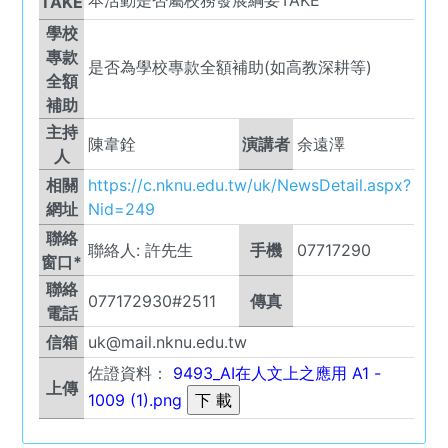
本活動是否屬校務發展綱要TAKE
TAKE
學校
專款
是否為學校專款全額補助(如高教深耕等)
全額
補助
主持
陳韋銓
演講者
余遠澤
人
相關
https://c.nknu.edu.tw/uk/NewsDetail.aspx?
網址
Nid=249
聯絡
聯絡人:
許先生
手機
07717290
窗口*
聯絡
077172930#2511
傳真
電話
信箱
uk@mail.nknu.edu.tw
佐證資料：
9493_AI在人文上之應用 A1 -
上傳
1009 (1).png