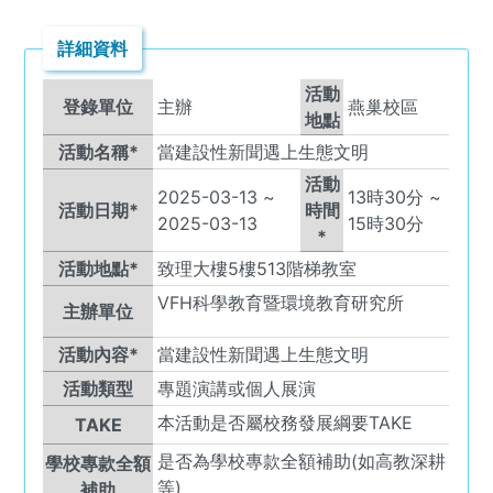
詳細資料
活動
登錄單位
主辦
燕巢校區
地點
活動名稱*
當建設性新聞遇上生態文明
活動
2025-03-13
~
13
時
30
分 ~
活動日期*
時間
2025-03-13
15
時
30
分
*
活動地點*
致理大樓5樓513階梯教室
VFH
科學教育暨環境教育研究所
主辦單位
活動內容*
當建設性新聞遇上生態文明
活動類型
專題演講或個人展演
本活動是否屬校務發展綱要TAKE
TAKE
是否為學校專款全額補助(如高教深耕
學校專款全額
等)
補助