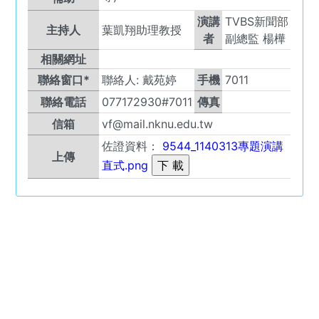
演講
TVBS新聞部
主持人
葉凱翔助理教授
者
副總監 楊樺
相關網址
聯絡窗口*
聯絡人:
戴苑婷
手機
7011
聯絡電話
077172930#7011
傳真
信箱
vf@mail.nknu.edu.tw
佐證資料：
9544_1140313專題演講
上傳
直式.png