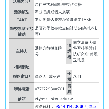
活動內容*
原住民族科學動畫製作演變
活動類型
專題演講或個人展演
本活動是否屬校務發展綱要TAKE
TAKE
是否為學校專款全額補助(如高教深耕
學校專款全額
等)
補助
國立清華大學
演
洪振方教授兼院
學習科學與科
主持人
講
長
技研究所 傅麗
者
玉教授
相關網址
手
聯絡窗口*
聯絡人:
戴苑婷
7011
機
傳
聯絡電話
077172930#7011
真
信箱
vf@mail.nknu.edu.tw
佐證資料：
9544_1140306(四)專題