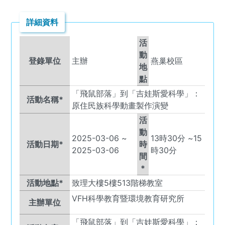
詳細資料
活
動
登錄單位
主辦
燕巢校區
地
點
「飛鼠部落」到「吉娃斯愛科學」：
活動名稱*
原住民族科學動畫製作演變
活
動
2025-03-06
~
13
時
30
分 ~
15
活動日期*
時
2025-03-06
時
30
分
間
*
活動地點*
致理大樓5樓513階梯教室
VFH
科學教育暨環境教育研究所
主辦單位
「飛鼠部落」到「吉娃斯愛科學」：