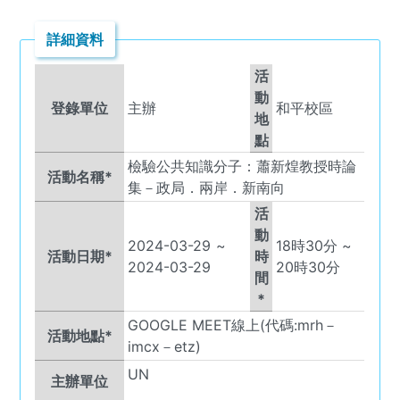
詳細資料
活
動
登錄單位
主辦
和平校區
地
點
檢驗公共知識分子：蕭新煌教授時論
活動名稱*
集－政局．兩岸．新南向
活
動
2024-03-29
~
18
時
30
分 ~
活動日期*
時
2024-03-29
20
時
30
分
間
*
GOOGLE MEET線上(代碼:mrh－
活動地點*
imcx－etz)
UN
主辦單位