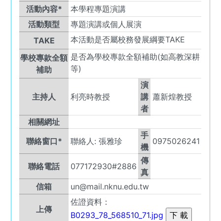
活動內容*
本學程專題演講
活動類型
專題演講或個人展演
本活動是否屬校務發展綱要TAKE
TAKE
是否為學校專款全額補助(如高教深耕
學校專款全額
等)
補助
演
主持人
利亮時教授
講
蕭新煌教授
者
相關網址
手
聯絡窗口*
聯絡人:
張雅珍
0975026241
機
傳
聯絡電話
077172930#2886
真
信箱
un@mail.nknu.edu.tw
佐證資料：
上傳
B0293_78_568510_71.jpg