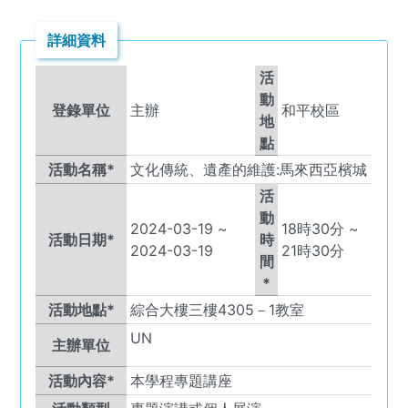
詳細資料
活
動
登錄單位
主辦
和平校區
地
點
活動名稱*
文化傳統、遺產的維護:馬來西亞檳城
活
動
2024-03-19
~
18
時
30
分 ~
活動日期*
時
2024-03-19
21
時
30
分
間
*
活動地點*
綜合大樓三樓4305－1教室
UN
主辦單位
活動內容*
本學程專題講座