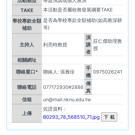
活動類型
專題演講或個人展演
本活動是否屬校務發展綱要TAKE
TAKE
是否為學校專款全額補助(如高教深耕
學校專款全額
等)
補助
演
莊仁傑助理教
主持人
利亮時教授
講
授
者
相關網址
手
聯絡窗口*
聯絡人:
張雅珍
0975026241
機
傳
聯絡電話
077172930#2886
真
信箱
un@mail.nknu.edu.tw
佐證資料：
上傳
B0293_78_568510_71.jpg