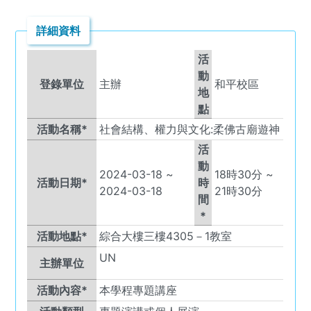
詳細資料
活
動
登錄單位
主辦
和平校區
地
點
活動名稱*
社會結構、權力與文化:柔佛古廟遊神
活
動
2024-03-18
~
18
時
30
分 ~
活動日期*
時
2024-03-18
21
時
30
分
間
*
活動地點*
綜合大樓三樓4305－1教室
UN
主辦單位
活動內容*
本學程專題講座