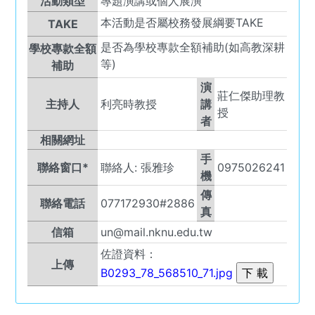
活動類型
專題演講或個人展演
本活動是否屬校務發展綱要TAKE
TAKE
是否為學校專款全額補助(如高教深耕
學校專款全額
等)
補助
演
莊仁傑助理教
主持人
利亮時教授
講
授
者
相關網址
手
聯絡窗口*
聯絡人:
張雅珍
0975026241
機
傳
聯絡電話
077172930#2886
真
信箱
un@mail.nknu.edu.tw
佐證資料：
上傳
B0293_78_568510_71.jpg