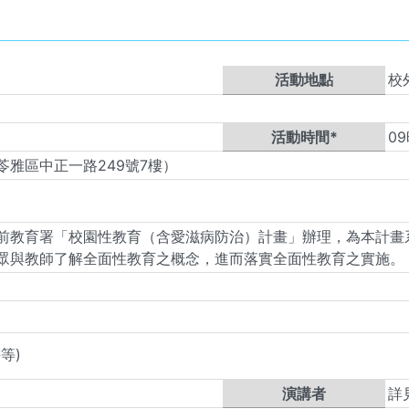
活動地點
校
活動時間*
09
雅區中正一路249號7樓）
前教育署「校園性教育（含愛滋病防治）計畫」辦理，為本計畫
眾與教師了解全面性教育之概念，進而落實全面性教育之實施。
等)
演講者
詳