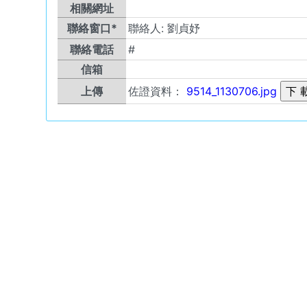
相關網址
聯絡窗口*
聯絡人:
劉貞妤
聯絡電話
#
信箱
上傳
佐證資料：
9514_1130706.jpg