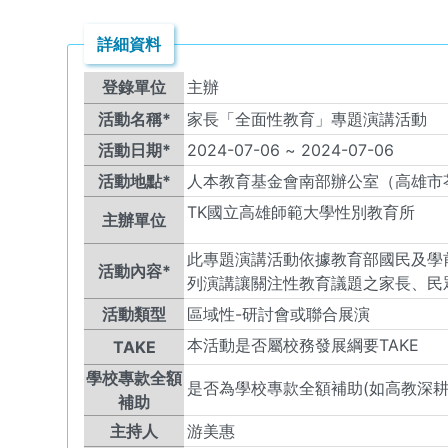
詳細資料
登錄單位
主辦
活動名稱*
家長「全面性教育」專題演講活動
活動日期*
2024-07-06
~
2024-07-06
活動地點*
人本教育基金會南部辦公室（高雄市苓
TK
國立高雄師範大學性別教育所
主辦單位
此專題演講活動依據教育部國民及學
活動內容*
列演講讓關注性教育議題之家長、民
活動類型
區域性-研討會或聯合展演
本活動是否屬校務發展綱要TAKE
TAKE
學校專款全額
是否為學校專款全額補助(如高教深耕
補助
主持人
游美惠