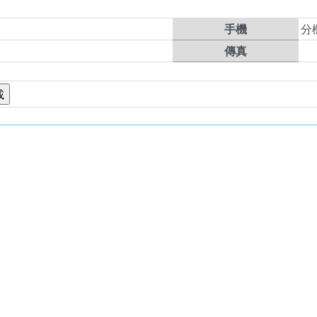
手機
分
傳真