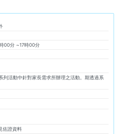
外
時
00
分 ~
17
時
00
分
系列活動中針對家長需求所辦理之活動。期透過系
見佐證資料