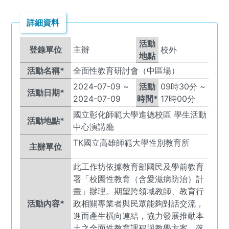
詳細資料
活動
登錄單位
主辦
校外
地點
活動名稱*
全面性教育研討會（中區場）
2024-07-09
~
活動
09
時
30
分 ~
活動日期*
2024-07-09
時間*
17
時
00
分
國立彰化師範大學進德校區 學生活動
活動地點*
中心演講廳
TK
國立高雄師範大學性別教育所
主辦單位
此工作坊依據教育部國民及學前教育
署「校園性教育（含愛滋病防治）計
畫」辦理。期望跨領域教師、教育行
活動內容*
政相關專業者與民眾能夠對話交流，
進而產生橫向連結，協力發展推動本
土之全面性教育課程與教學方案，落