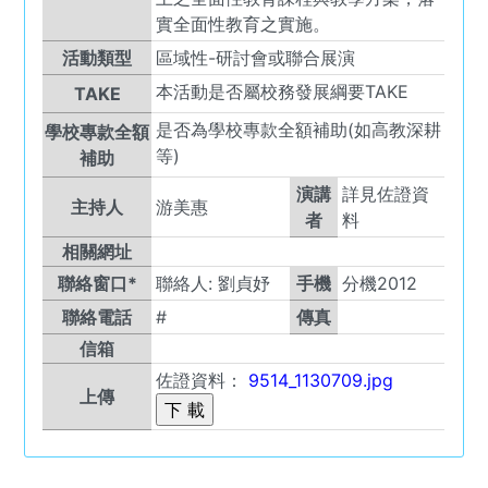
實全面性教育之實施。
活動類型
區域性-研討會或聯合展演
本活動是否屬校務發展綱要TAKE
TAKE
是否為學校專款全額補助(如高教深耕
學校專款全額
等)
補助
演講
詳見佐證資
主持人
游美惠
者
料
相關網址
聯絡窗口*
聯絡人:
劉貞妤
手機
分機2012
聯絡電話
#
傳真
信箱
佐證資料：
9514_1130709.jpg
上傳