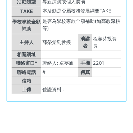
活動類型
專題演講或個人展演
本活動是否屬校務發展綱要TAKE
TAKE
是否為學校專款全額補助(如高教深耕
學校專款全額
等)
補助
演講
程淑芬投資
主持人
薛榮棠副教授
者
長
相關網址
聯絡窗口*
聯絡人:
卓夢雁
手機
2201
聯絡電話
#
傳真
信箱
上傳
佐證資料：