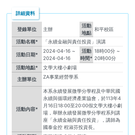
詳細資料
活動
登錄單位
主辦
和平校區
地點
活動名稱*
「永續金融與責任投資」演講
2024-04-16
~
活動
18
時
00
分 ~
活動日期*
2024-04-16
時間*
20
時
00
分
活動地點*
文學大樓小劇場
ZA
事業經營學系
主辦單位
本系永續發展微學分學程及中華民國
永續與循環經濟產業協會，於113年4
月16日18:00至20:00假文學大樓小劇
活動內容*
場，舉辦永續發展微學分學程系列講
座「永續金融與責任投資」，講師為
國泰金控 程淑芬投資長。