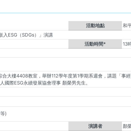
活動地點
和
入ESG（SDGs）」演講
活動時間*
13
5:30假綜合大樓4408教室，舉辦112學年度第1學期系週會，講題
人國際ESG永續發展協會理事 顏榮男先生。
等)
演講者
顏