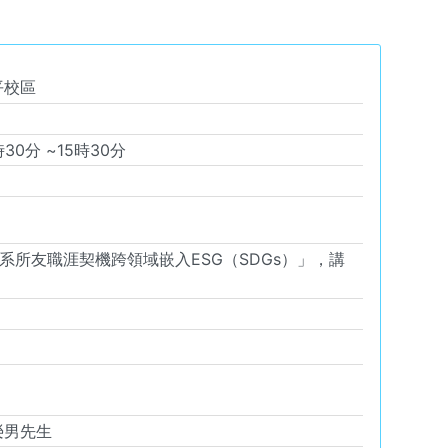
平校區
時
30
分 ~
15
時
30
分
「事經系所友職涯契機跨領域嵌入ESG（SDGs）」，講
榮男先生