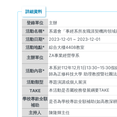
詳細資料
登錄單位
主辦
活動名稱*
系週會「事經系所友職涯契機跨領域嵌
活動日期*
2023-12-01
~
2023-12-01
活動地點*
綜合大樓4408教室
ZA
事業經營學系
主辦單位
本系於112年12月1日13:30~1
活動內容*
師為正修科技大學 助理教授暨社團法
活動類型
專題演講或個人展演
本活動是否屬校務發展綱要TAKE
TAKE
學校專款全額
是否為學校專款全額補助(如高教深耕
補助
主持人
陳隆輝主任