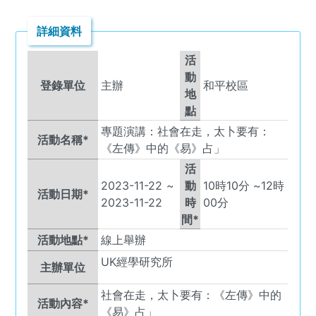
詳細資料
活
動
登錄單位
主辦
和平校區
地
點
專題演講：社會在走，太卜要有：
活動名稱*
《左傳》中的《易》占」
活
2023-11-22
~
動
10
時
10
分 ~
12
時
活動日期*
2023-11-22
時
00
分
間*
活動地點*
線上舉辦
UK
經學研究所
主辦單位
社會在走，太卜要有：《左傳》中的
活動內容*
《易》占」