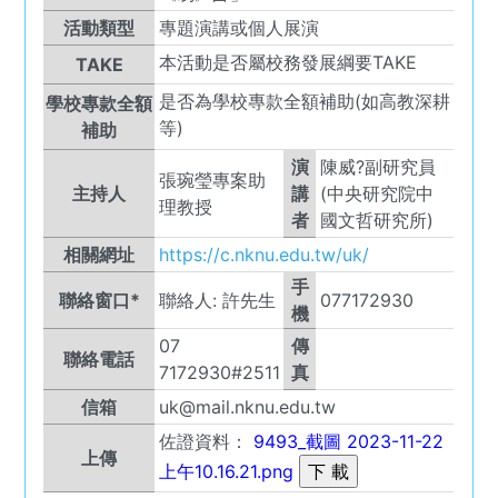
活動類型
專題演講或個人展演
本活動是否屬校務發展綱要TAKE
TAKE
是否為學校專款全額補助(如高教深耕
學校專款全額
等)
補助
演
陳威?副研究員
張琬瑩專案助
主持人
講
(中央研究院中
理教授
者
國文哲研究所)
相關網址
https://c.nknu.edu.tw/uk/
手
聯絡窗口*
聯絡人:
許先生
077172930
機
07
傳
聯絡電話
7172930#2511
真
信箱
uk@mail.nknu.edu.tw
佐證資料：
9493_截圖 2023-11-22
上傳
上午10.16.21.png