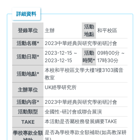
詳細資料
活動
登錄單位
主辦
和平校區
地點
活動名稱*
2023中華經典與研究學術研討會
2023-12-15
~
活動
09
時
00
分 ~
活動日期*
2023-12-15
時間*
17
時
30
分
本校和平校區文學大樓1樓3103國音
活動地點*
教室
UK
經學研究所
主辦單位
活動內容*
2023中華經典與研究學術研討會
活動類型
全國性-研討會或聯合展演
本活動是否屬校務發展綱要TAKE
TAKE
是否為學校專款全額補助(如高教深耕
學校專款全額
等)