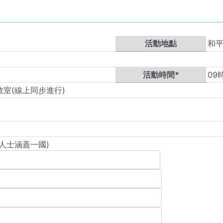
活動地點
和
活動時間*
09
教室(線上同步進行)
人士涵蓋一國)