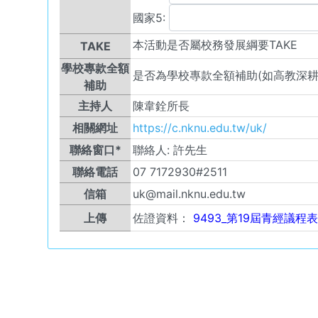
國家5:
本活動是否屬校務發展綱要TAKE
TAKE
學校專款全額
是否為學校專款全額補助(如高教深耕
補助
主持人
陳韋銓所長
相關網址
https://c.nknu.edu.tw/uk/
聯絡窗口*
聯絡人:
許先生
聯絡電話
07 7172930#2511
信箱
uk@mail.nknu.edu.tw
上傳
佐證資料：
9493_第19屆青經議程表.