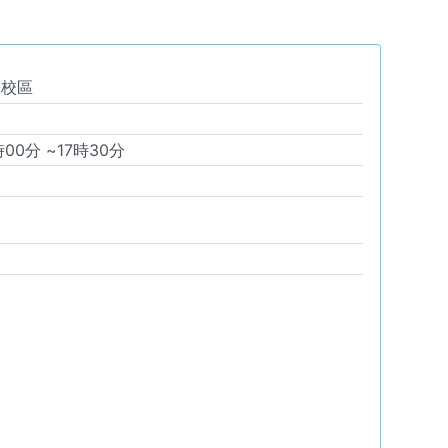
平校區
時
00
分 ~
17
時
30
分