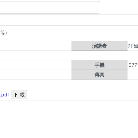
等)
演講者
詳
手機
077
傳真
pdf