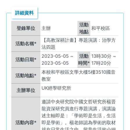
詳細資料
活動
登錄單位
主辦
和平校區
地點
【高教深耕計畫】專題演講：治學方
活動名稱*
法四題
2023-05-05
~
活動
13
時
30
分 ~
活動日期*
2023-05-05
時間*
17
時
20
分
本校和平校區文學大樓5樓3510國音
活動地點*
教室
UK
經學研究所
主辦單位
邀請中央研究院中國文哲研究所楊晋
龍資深研究員進行專題演講，演講論
述主軸即是：「學術即是生活，生活
活動內容*
即是學術」。楊老師認為學術的取材
就在日常生活之中，留意生活的小細