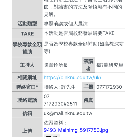
節，對讀書的方法及領悟就有不同的
見解。
活動類型
專題演講或個人展演
本活動是否屬校務發展綱要TAKE
TAKE
是否為學校專款全額補助(如高教深耕
學校專款全額
等)
補助
演講
主持人
陳韋銓所長
楊?龍研究員
者
相關網址
https://c.nknu.edu.tw/uk/
聯絡窗口*
聯絡人:
許先生
手機
077172930
07
聯絡電話
傳真
7172930#2511
信箱
uk@mail.nknu.edu.tw
佐證資料：
9493_MainImg_5917753.jpg
上傳