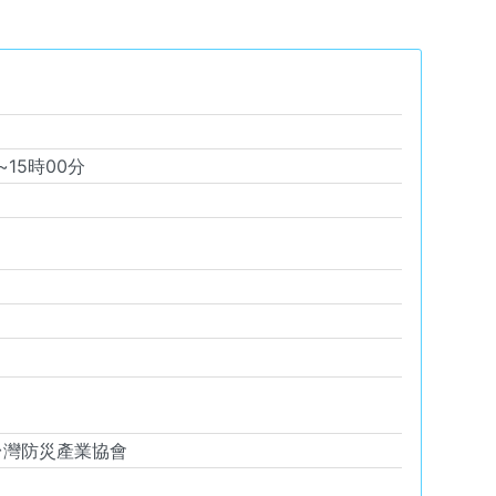
分 ~
15
時
00
分
台灣防災產業協會