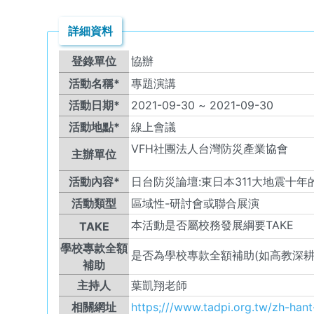
詳細資料
登錄單位
協辦
活動名稱*
專題演講
活動日期*
2021-09-30
~
2021-09-30
活動地點*
線上會議
VFH
社團法人台灣防災產業協會
主辦單位
活動內容*
日台防災論壇:東日本311大地震十
活動類型
區域性-研討會或聯合展演
本活動是否屬校務發展綱要TAKE
TAKE
學校專款全額
是否為學校專款全額補助(如高教深耕
補助
主持人
葉凱翔老師
相關網址
https;///www.tadpi.org.tw/zh-ha