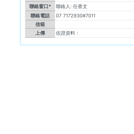
聯絡窗口*
聯絡人:
任香文
聯絡電話
07 7172930#7011
信箱
上傳
佐證資料：