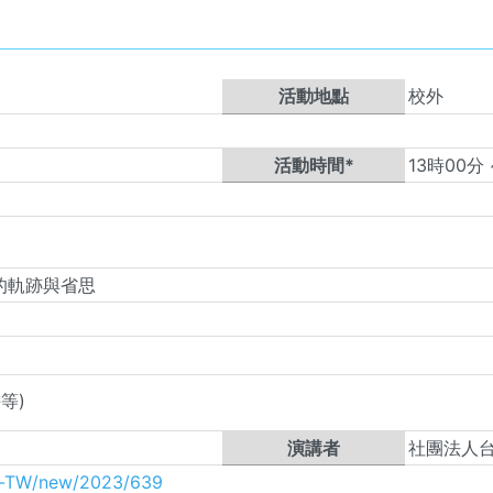
活動地點
校外
活動時間*
13
時
00
年的軌跡與省思
等)
演講者
社團法人
nt-TW/new/2023/639