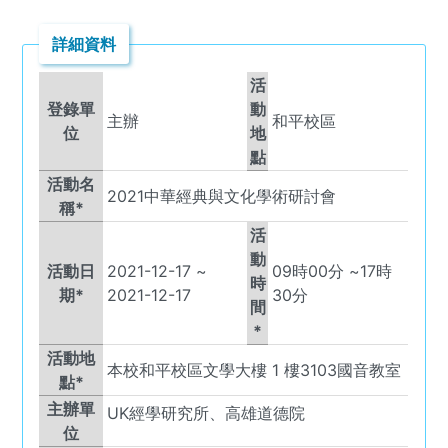
詳細資料
活
登錄單
動
主辦
和平校區
位
地
點
活動名
2021中華經典與文化學術研討會
稱*
活
動
活動日
2021-12-17
~
09
時
00
分 ~
17
時
時
期*
2021-12-17
30
分
間
*
活動地
本校和平校區文學大樓 1 樓3103國音教室
點*
主辦單
UK
經學研究所、高雄道德院
位