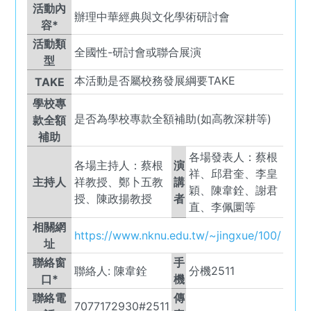
活動內
辦理中華經典與文化學術研討會
容*
活動類
全國性-研討會或聯合展演
型
本活動是否屬校務發展綱要TAKE
TAKE
學校專
是否為學校專款全額補助(如高教深耕等)
款全額
補助
各場發表人：蔡根
各場主持人：蔡根
演
祥、邱君奎、李皇
主持人
祥教授、鄭卜五教
講
穎、陳韋銓、謝君
授、陳政揚教授
者
直、李佩圜等
相關網
https://www.nknu.edu.tw/~jingxue/100/
址
聯絡窗
手
聯絡人:
陳韋銓
分機2511
口*
機
聯絡電
傳
7077172930#2511