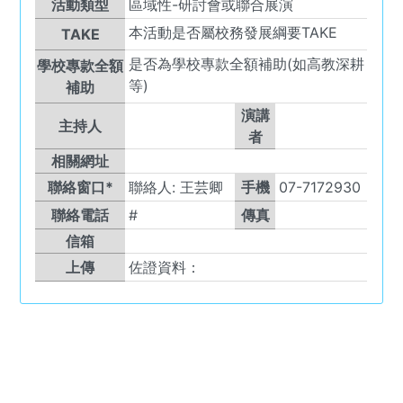
活動類型
區域性-研討會或聯合展演
本活動是否屬校務發展綱要TAKE
TAKE
是否為學校專款全額補助(如高教深耕
學校專款全額
等)
補助
演講
主持人
者
相關網址
聯絡窗口*
聯絡人:
王芸卿
手機
07-7172930
聯絡電話
#
傳真
信箱
上傳
佐證資料：