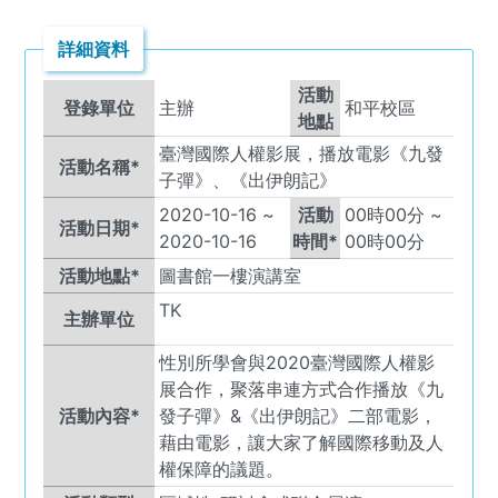
詳細資料
活動
登錄單位
主辦
和平校區
地點
臺灣國際人權影展，播放電影《九發
活動名稱*
子彈》、《出伊朗記》
2020-10-16
~
活動
00
時
00
分 ~
活動日期*
2020-10-16
時間*
00
時
00
分
活動地點*
圖書館一樓演講室
TK
主辦單位
性別所學會與2020臺灣國際人權影
展合作，聚落串連方式合作播放《九
活動內容*
發子彈》&《出伊朗記》二部電影，
藉由電影，讓大家了解國際移動及人
權保障的議題。