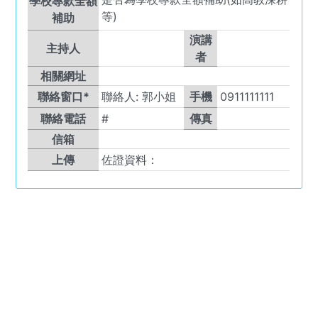
學校專款全額
等)
補助
演講
主持人
者
相關網址
聯絡窗口*
聯絡人:
郭小姐
手機
0911111111
聯絡電話
#
傳真
信箱
上傳
佐證資料：