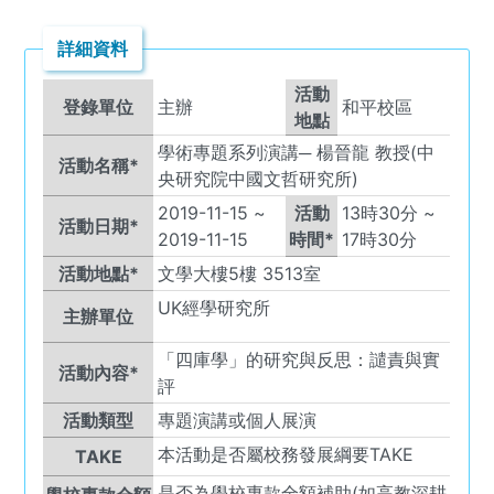
詳細資料
活動
登錄單位
主辦
和平校區
地點
學術專題系列演講─ 楊晉龍 教授(中
活動名稱*
央研究院中國文哲研究所)
2019-11-15
~
活動
13
時
30
分 ~
活動日期*
2019-11-15
時間*
17
時
30
分
活動地點*
文學大樓5樓 3513室
UK
經學研究所
主辦單位
「四庫學」的研究與反思：譴責與實
活動內容*
評
活動類型
專題演講或個人展演
本活動是否屬校務發展綱要TAKE
TAKE
是否為學校專款全額補助(如高教深耕