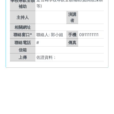
學校專款全額
等)
補助
演講
主持人
者
相關網址
聯絡窗口*
聯絡人:
郭小姐
手機
0911111111
聯絡電話
#
傳真
信箱
上傳
佐證資料：