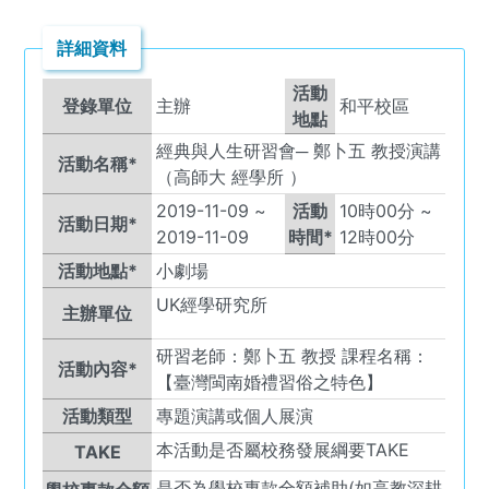
詳細資料
活動
登錄單位
主辦
和平校區
地點
經典與人生研習會─ 鄭卜五 教授演講
活動名稱*
（高師大 經學所 ）
2019-11-09
~
活動
10
時
00
分 ~
活動日期*
2019-11-09
時間*
12
時
00
分
活動地點*
小劇場
UK
經學研究所
主辦單位
研習老師：鄭卜五 教授 課程名稱：
活動內容*
【臺灣閩南婚禮習俗之特色】
活動類型
專題演講或個人展演
本活動是否屬校務發展綱要TAKE
TAKE
是否為學校專款全額補助(如高教深耕