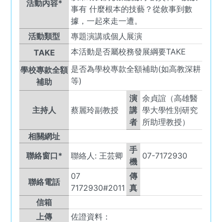
活動內容*
事有 什麼根本的技藝？從敘事到數
據，一起來走一遭。
活動類型
專題演講或個人展演
本活動是否屬校務發展綱要TAKE
TAKE
是否為學校專款全額補助(如高教深耕
學校專款全額
等)
補助
演
余貞誼（高雄醫
主持人
蔡麗玲副教授
講
學大學性別研究
者
所助理教授）
相關網址
手
聯絡窗口*
聯絡人:
王芸卿
07-7172930
機
07
傳
聯絡電話
7172930#2011
真
信箱
上傳
佐證資料：