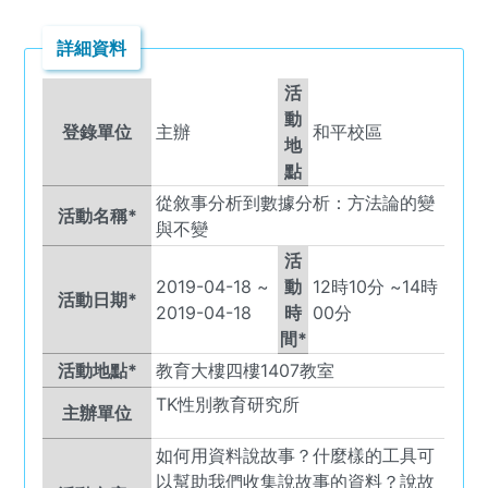
詳細資料
活
動
登錄單位
主辦
和平校區
地
點
從敘事分析到數據分析：方法論的變
活動名稱*
與不變
活
2019-04-18
~
動
12
時
10
分 ~
14
時
活動日期*
2019-04-18
時
00
分
間*
活動地點*
教育大樓四樓1407教室
TK
性別教育研究所
主辦單位
如何用資料說故事？什麼樣的工具可
以幫助我們收集說故事的資料？說故