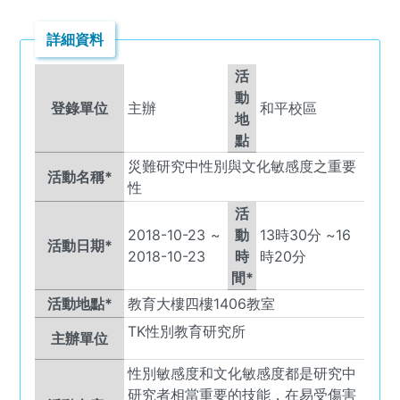
詳細資料
活
動
登錄單位
主辦
和平校區
地
點
災難研究中性別與文化敏感度之重要
活動名稱*
性
活
2018-10-23
~
動
13
時
30
分 ~
16
活動日期*
2018-10-23
時
時
20
分
間*
活動地點*
教育大樓四樓1406教室
TK
性別教育研究所
主辦單位
性別敏感度和文化敏感度都是研究中
研究者相當重要的技能，在易受傷害