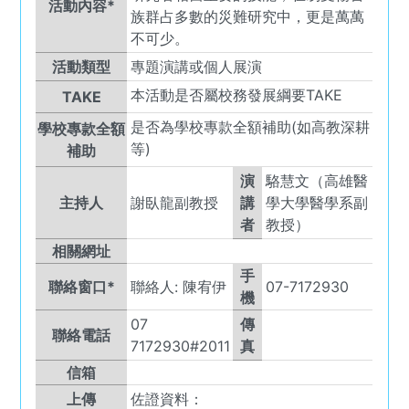
活動內容*
族群占多數的災難研究中，更是萬萬
不可少。
活動類型
專題演講或個人展演
本活動是否屬校務發展綱要TAKE
TAKE
是否為學校專款全額補助(如高教深耕
學校專款全額
等)
補助
演
駱慧文（高雄醫
主持人
謝臥龍副教授
講
學大學醫學系副
者
教授）
相關網址
手
聯絡窗口*
聯絡人:
陳宥伊
07-7172930
機
07
傳
聯絡電話
7172930#2011
真
信箱
上傳
佐證資料：