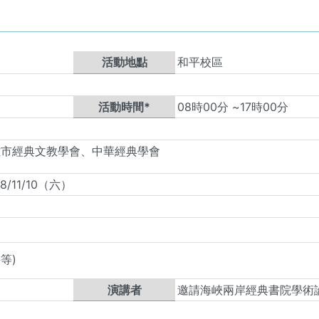
活動地點
和平校區
活動時間*
08
時
00
分 ~
17
時
00
分
雄市經典文教學會、中華經典學會
/11/10（六）
等)
演講者
邀請海峽兩岸經典書院學術