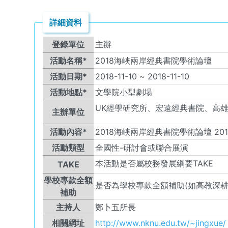
詳細資料
登錄單位
主辦
活動名稱*
2018海峽兩岸經典書院學術論壇
活動日期*
2018-11-10
~
2018-11-10
活動地點*
文學院小型劇場
UK
經學研究所、宏遠經典書院、高
主辦單位
活動內容*
2018海峽兩岸經典書院學術論壇 2018
活動類型
全國性-研討會或聯合展演
本活動是否屬校務發展綱要TAKE
TAKE
學校專款全額
是否為學校專款全額補助(如高教深耕
補助
主持人
鄭卜五所長
相關網址
http://www.nknu.edu.tw/~jingxue/