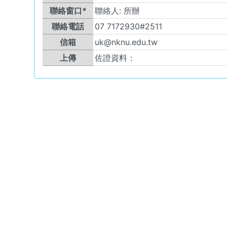
聯絡窗口*
聯絡人:
所辦
聯絡電話
07 7172930#2511
信箱
uk@nknu.edu.tw
上傳
佐證資料：