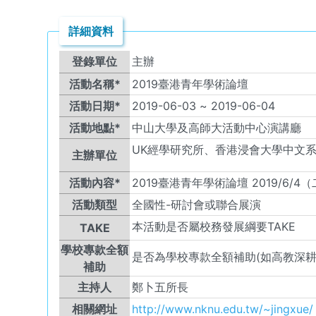
詳細資料
登錄單位
主辦
活動名稱*
2019臺港青年學術論壇
活動日期*
2019-06-03
~
2019-06-04
活動地點*
中山大學及高師大活動中心演講廳
UK
經學研究所、香港浸會大學中文
主辦單位
活動內容*
2019臺港青年學術論壇 2019/6/4
活動類型
全國性-研討會或聯合展演
本活動是否屬校務發展綱要TAKE
TAKE
學校專款全額
是否為學校專款全額補助(如高教深耕
補助
主持人
鄭卜五所長
相關網址
http://www.nknu.edu.tw/~jingxue/