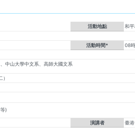
活動地點
和平
活動時間*
08
系、中山大學中文系、高師大國文系
（二）
等)
演講者
臺港