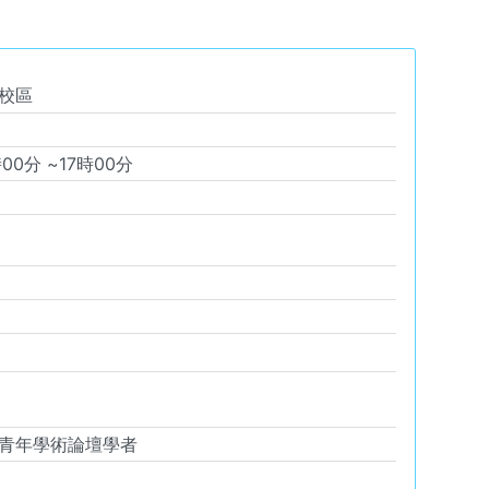
校區
時
00
分 ~
17
時
00
分
青年學術論壇學者