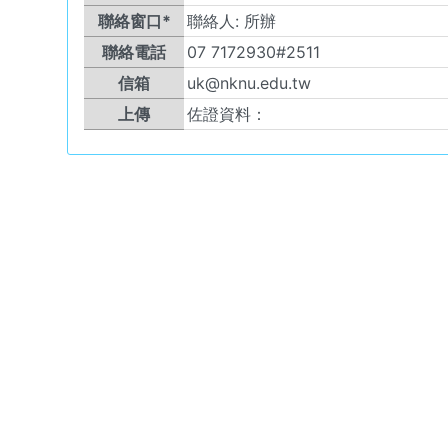
聯絡窗口*
聯絡人:
所辦
聯絡電話
07 7172930#2511
信箱
uk@nknu.edu.tw
上傳
佐證資料：