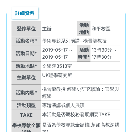
詳細資料
活動
登錄單位
主辦
和平校區
地點
活動名稱*
學術專題系列演講─楊晉龍教授
2019-05-17
~
活動
13
時
30
分 ~
活動日期*
2019-05-17
時間*
17
時
30
分
活動地點*
文學院3513室
UK
經學研究所
主辦單位
楊晉龍教授 經學史研究續論：官學與
活動內容*
經學
活動類型
專題演講或個人展演
本活動是否屬校務發展綱要TAKE
TAKE
是否為學校專款全額補助(如高教深耕
學校專款全額
等)