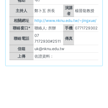
補助
演講
主持人
鄭卜五 所長
楊晉龍教授
者
相關網址
http://www.nknu.edu.tw/~jingxue/
聯絡窗口*
聯絡人:
所辦
手機
0771729302
07
聯絡電話
傳真
7172930#2511
信箱
uk@nknu.edu.tw
上傳
佐證資料：