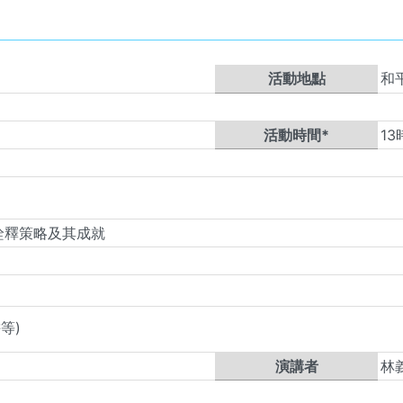
活動地點
和
活動時間*
13
詮釋策略及其成就
等)
演講者
林