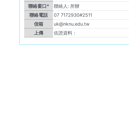
聯絡窗口*
聯絡人:
所辦
聯絡電話
07 7172930#2511
信箱
uk@nknu.edu.tw
上傳
佐證資料：