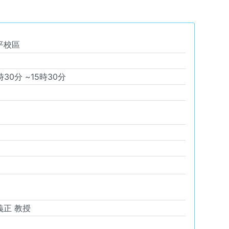
平校區
時
30
分 ~
15
時
30
分
義正 教授