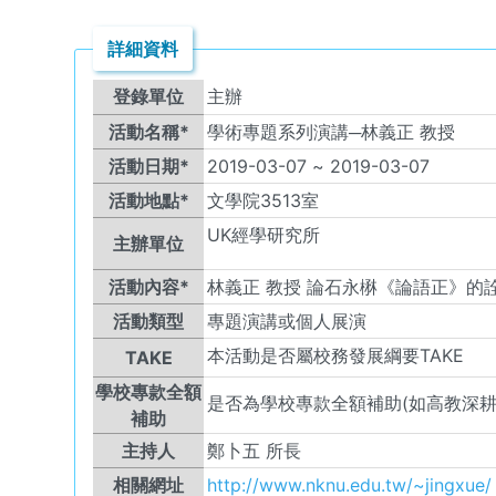
詳細資料
登錄單位
主辦
活動名稱*
學術專題系列演講─林義正 教授
活動日期*
2019-03-07
~
2019-03-07
活動地點*
文學院3513室
UK
經學研究所
主辦單位
活動內容*
林義正 教授 論石永楙《論語正》的
活動類型
專題演講或個人展演
本活動是否屬校務發展綱要TAKE
TAKE
學校專款全額
是否為學校專款全額補助(如高教深耕
補助
主持人
鄭卜五 所長
相關網址
http://www.nknu.edu.tw/~jingxue/