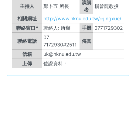
演講
主持人
鄭卜五 所長
楊晉龍教授
者
相關網址
http://www.nknu.edu.tw/~jingxue/
聯絡窗口*
聯絡人:
所辦
手機
0771729302
07
聯絡電話
傳真
7172930#2511
信箱
uk@nknu.edu.tw
上傳
佐證資料：