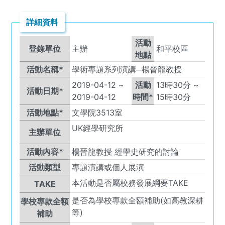
詳細資料
活動
登錄單位
主辦
和平校區
地點
活動名稱*
學術專題系列演講─楊晉龍教授
2019-04-12
~
活動
13
時
30
分 ~
活動日期*
2019-04-12
時間*
15
時
30
分
活動地點*
文學院3513室
UK
經學研究所
主辦單位
活動內容*
楊晉龍教授 經學史研究的討論
活動類型
專題演講或個人展演
本活動是否屬校務發展綱要TAKE
TAKE
是否為學校專款全額補助(如高教深耕
學校專款全額
等)
補助