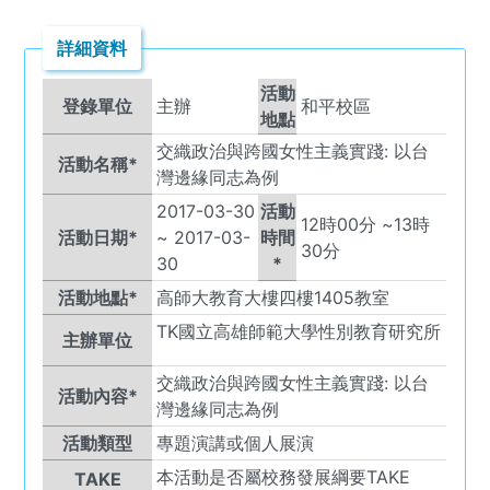
詳細資料
活動
登錄單位
主辦
和平校區
地點
交織政治與跨國女性主義實踐: 以台
活動名稱*
灣邊緣同志為例
2017-03-30
活動
12
時
00
分 ~
13
時
活動日期*
~
2017-03-
時間
30
分
30
*
活動地點*
高師大教育大樓四樓1405教室
TK
國立高雄師範大學性別教育研究所
主辦單位
交織政治與跨國女性主義實踐: 以台
活動內容*
灣邊緣同志為例
活動類型
專題演講或個人展演
本活動是否屬校務發展綱要TAKE
TAKE