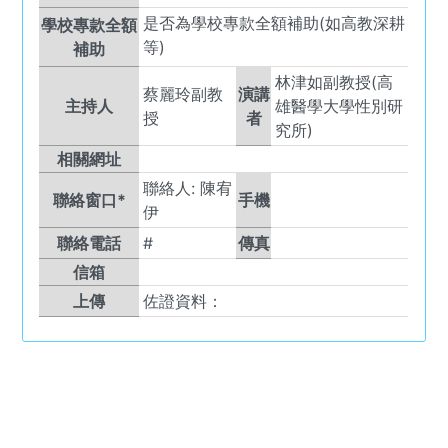
是否為學校專款全額補助(如高教深耕
學校專款全額
等)
補助
林津如副教授(高
蔡麗玲副教
演講
主持人
雄醫學大學性別研
授
者
究所)
相關網址
聯絡人:
陳宥
聯絡窗口*
手機
伊
聯絡電話
#
傳真
信箱
上傳
佐證資料：