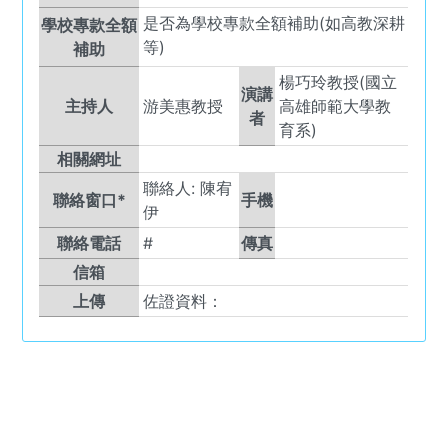
是否為學校專款全額補助(如高教深耕
學校專款全額
等)
補助
楊巧玲教授(國立
演講
主持人
游美惠教授
高雄師範大學教
者
育系)
相關網址
聯絡人:
陳宥
聯絡窗口*
手機
伊
聯絡電話
#
傳真
信箱
上傳
佐證資料：