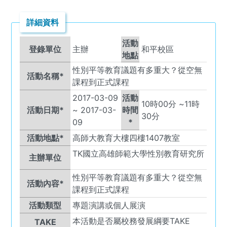
詳細資料
活動
登錄單位
主辦
和平校區
地點
性別平等教育議題有多重大？從空無
活動名稱*
課程到正式課程
2017-03-09
活動
10
時
00
分 ~
11
時
活動日期*
~
2017-03-
時間
30
分
09
*
活動地點*
高師大教育大樓四樓1407教室
TK
國立高雄師範大學性別教育研究所
主辦單位
性別平等教育議題有多重大？從空無
活動內容*
課程到正式課程
活動類型
專題演講或個人展演
本活動是否屬校務發展綱要TAKE
TAKE