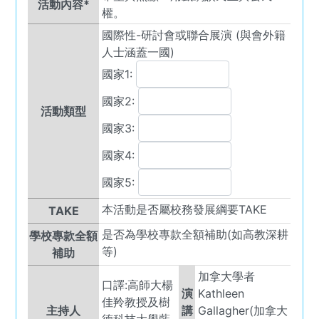
活動內容*
權。
國際性-研討會或聯合展演 (與會外籍
人士涵蓋一國)
國家1:
國家2:
活動類型
國家3:
國家4:
國家5:
本活動是否屬校務發展綱要TAKE
TAKE
是否為學校專款全額補助(如高教深耕
學校專款全額
等)
補助
加拿大學者
口譯:高師大楊
演
Kathleen
佳羚教授及樹
主持人
講
Gallagher(加拿大