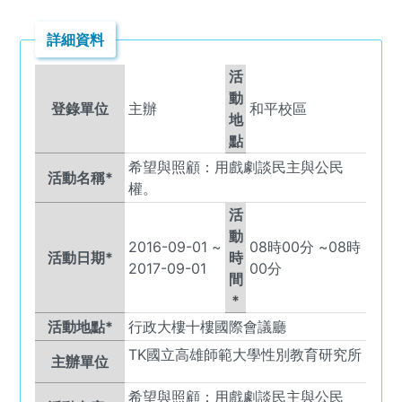
詳細資料
活
動
登錄單位
主辦
和平校區
地
點
希望與照顧：用戲劇談民主與公民
活動名稱*
權。
活
動
2016-09-01
~
08
時
00
分 ~
08
時
活動日期*
時
2017-09-01
00
分
間
*
活動地點*
行政大樓十樓國際會議廳
TK
國立高雄師範大學性別教育研究所
主辦單位
希望與照顧：用戲劇談民主與公民