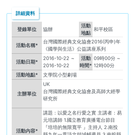
詳細資料
活動
登錄單位
協辦
和平校區
地點
台灣國際經典文化協會2016(丙申)年
活動名稱*
《國學與生活》公益講座系列
2016-10-22
~
活動
09
時
00
分 ~
活動日期*
2016-10-22
時間*
12
時
00
分
活動地點*
文學院小型劇場
UK
台灣國際經典文化協會及高師大經學
主辦單位
研究所
講題：以愛之名行愛之實 主講者：易
元培講師 1.國立教育廣播電台節目
『培培的無限寬平 』主持人 2.南投
活動內容*
縣九年一貫語文領域輔導員 3.南投縣