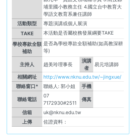
埔里國小教務主任 4.國立台中教育大
學語文教育系兼任講師
活動類型
專題演講或個人展演
本活動是否屬校務發展綱要TAKE
TAKE
是否為學校專款全額補助(如高教深耕
學校專款全額
等)
補助
演講
主持人
趙美玲理事長
易元培講師
者
相關網址
http://www.nknu.edu.tw/~jingxue/
聯絡窗口*
聯絡人:
郭小姐
手機
07
聯絡電話
傳真
7172930#2511
信箱
uk@nknu.edu.tw
上傳
佐證資料：