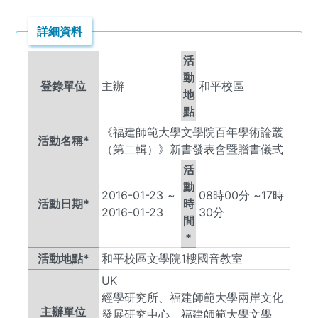
詳細資料
活
動
登錄單位
主辦
和平校區
地
點
《福建師範大學文學院百年學術論叢
活動名稱*
（第二輯）》新書發表會暨贈書儀式
活
動
2016-01-23
~
08
時
00
分 ~
17
時
活動日期*
時
2016-01-23
30
分
間
*
活動地點*
和平校區文學院1樓國音教室
UK
經學研究所、福建師範大學兩岸文化
主辦單位
發展研究中心、福建師範大學文學