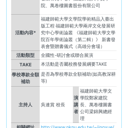
院、萬卷樓圖書股份有限公司
福建師範大學文學院學術精品入臺出
版工程‧福建師範大學兩岸文化發展研
活動內容*
究中心學術論叢 《福建師範大學文學
院百年學術論叢（第二輯）》 新書發
表會暨贈書儀式（高雄分會場）
活動類型
全國性-研討會或聯合展演
本活動是否屬校務發展綱要TAKE
TAKE
是否為學校專款全額補助(如高教深耕
學校專款全額
等)
補助
福建師範大學文
演
學院鄭家建院
主持人
吳連賞 校長
講
長、萬卷樓圖書
者
公司梁錦興總經
理
相關網址
http://www.nknu.edu.tw/~jingxue/