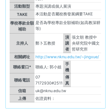
活動類型
專題演講或個人展演
本活動是否屬校務發展綱要TAKE
TAKE
是否為學校專款全額補助(如高教深耕
學校專款全額
等)
補助
演
張文朝 教授中
主持人
鄭卜五教授
講
央研究院中國文
者
哲研究所
相關網址
http://www.nknu.edu.tw/~jingxue/
手
聯絡窗口*
聯絡人:
郭小姐
機
07
傳
聯絡電話
7172930#2511
真
信箱
uk@nknu.edu.tw
上傳
佐證資料：