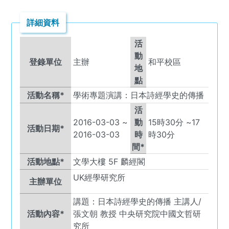
詳細資料
活
動
登錄單位
主辦
和平校區
地
點
活動名稱*
學術專題演講：日本詩經學史的傳播
活
2016-03-03
~
動
15
時
30
分 ~
17
活動日期*
2016-03-03
時
時
30
分
間*
活動地點*
文學大樓 5F 麟經閣
UK
經學研究所
主辦單位
講題：日本詩經學史的傳播 主講人/
活動內容*
張文朝 教授 中央研究院中國文哲研
究所